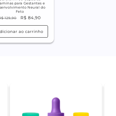
taminas para Gestantes e
senvolvimento Neural do
Feto
Preço
Preço
R$ 84,90
R$ 129,90
normal
promocional
dicionar ao carrinho