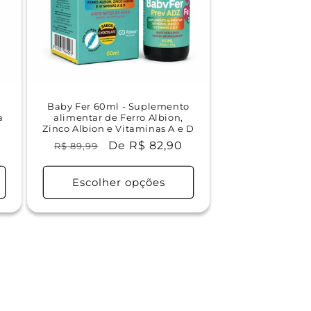
Baby Fer 60ml - Suplemento
a
alimentar de Ferro Albion,
Zinco Albion e Vitaminas A e D
Preço
Preço
De R$ 82,90
R$ 89,99
normal
promocional
Escolher opções