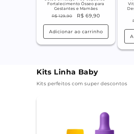
Fortalecimento Ósseo para
Vi
Gestantes e Mamães
De
Preço
Preço
R$ 69,90
R$ 129,90
normal
promocional
Adicionar ao carrinho
A
Kits Linha Baby
Kits perfeitos com super descontos