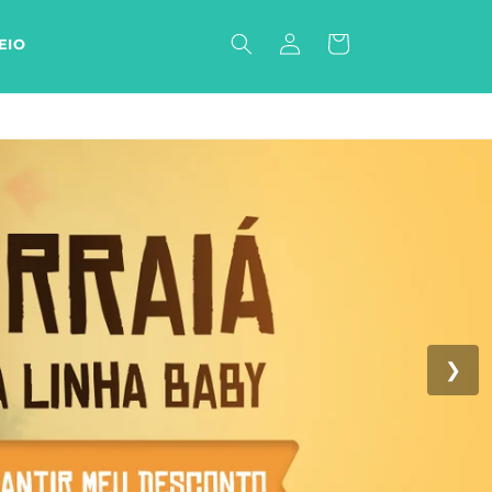
Fazer
Carrinho
EIO
login
❯