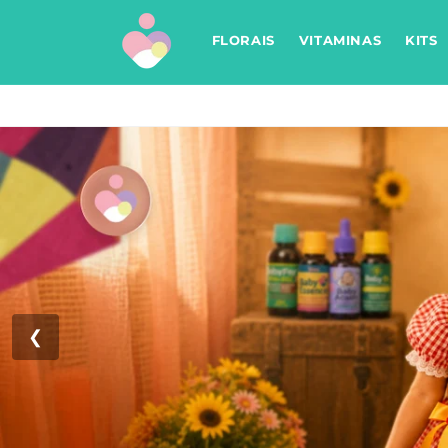
Pular
para o
conteúdo
FLORAIS
VITAMINAS
KITS
❮