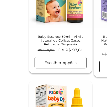
Baby Essence 30ml – Alívio
Ba
Natural da Cólica, Gases,
Nat
Refluxo e Disquesia
R
Preço
Preço
De R$ 97,80
R$ 149,90
P
R$
normal
promocional
n
Escolher opções