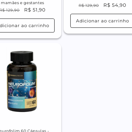
mamães e gestantes
Preço
Preço
R$ 54,90
R$ 129,90
Preço
Preço
R$ 51,90
R$ 129,90
normal
promocion
normal
promocional
Adicionar ao carrinho
dicionar ao carrinho
eurofolim 60 Cápsulas -