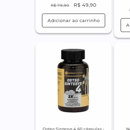
Preço
Preço
R$ 49,90
R$ 79,90
normal
promocional
Adicionar ao carrinho
A
Osteo Sintesys 4 60 cápsulas -
N