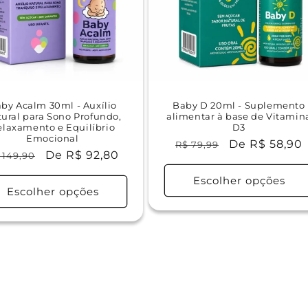
by Acalm 30ml - Auxílio
Baby D 20ml - Suplemento
ural para Sono Profundo,
alimentar à base de Vitamin
elaxamento e Equilíbrio
D3
Emocional
Preço
Preço
De R$ 58,90
R$ 79,99
reço
Preço
De R$ 92,80
 149,90
normal
promocional
ormal
promocional
Escolher opções
Escolher opções