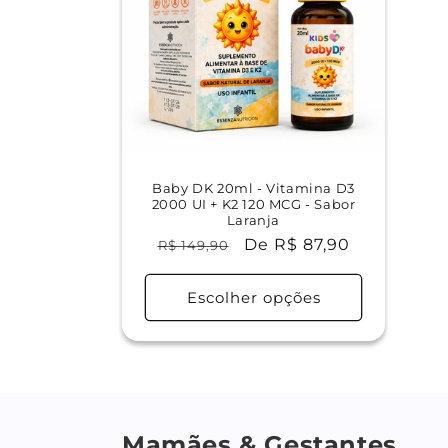
Baby DK 20ml - Vitamina D3
2000 UI + K2 120 MCG - Sabor
Laranja
Preço
Preço
De R$ 87,90
R$ 149,90
normal
promocional
Escolher opções
Mamães & Gestantes