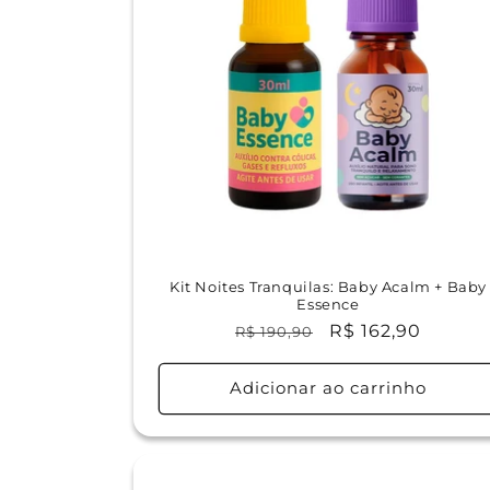
Kit Noites Tranquilas: Baby Acalm + Baby
Essence
Preço
Preço
R$ 162,90
R$ 190,90
normal
promocional
Adicionar ao carrinho