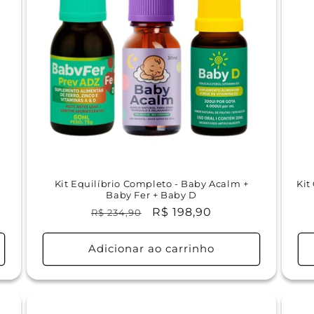
Kit Equilíbrio Completo - Baby Acalm +
Kit
Baby Fer + Baby D
Preço
Preço
R$ 198,90
R$ 234,90
normal
promocional
Adicionar ao carrinho