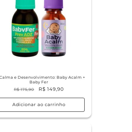
 Calma e Desenvolvimento: Baby Acalm +
Baby Fer
Preço
Preço
R$ 149,90
R$ 175,90
normal
promocional
Adicionar ao carrinho