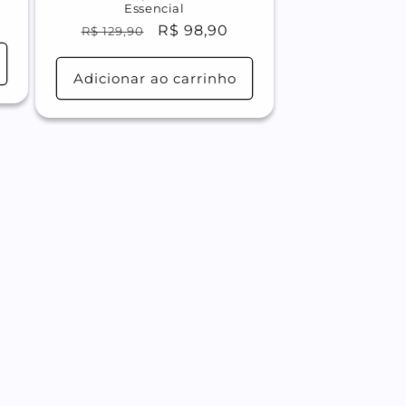
Essencial
Preço
Preço
R$ 98,90
R$ 129,90
al
normal
promocional
Adicionar ao carrinho